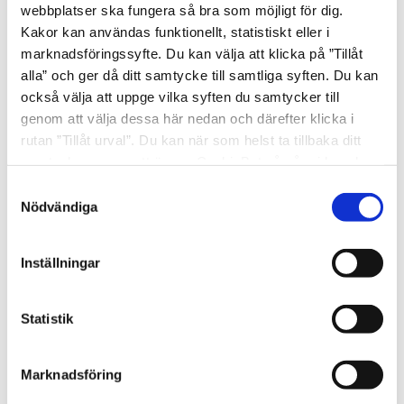
webbplatser ska fungera så bra som möjligt för dig.
Kakor kan användas funktionellt, statistiskt eller i
marknadsföringssyfte. Du kan välja att klicka på ”Tillåt
alla” och ger då ditt samtycke till samtliga syften. Du kan
också välja att uppge vilka syften du samtycker till
genom att välja dessa här nedan och därefter klicka i
rutan ”Tillåt urval”. Du kan när som helst ta tillbaka ditt
samtycke genom att öppna CookieBot på vår sida och
klicka på ”Ta tillbaka samtycke”. Genom att klicka på
Samtyckesval
"Visa detaljer" kan du läsa om hur kakorna används och
Nödvändiga
hur vi och våra leverantörer inhämtar och behandlar
personuppgifter.
I snart fem decennier har Sveriges
Inställningar
Doo Wop-kungar The Boppers
levererat spelglädje och energi
Statistik
runtom i världen.
Med ett sound med rötterna i 50- och 60-talets Doo
Marknadsföring
Wop & Rock'n Roll har man spelat till sig en definitiv